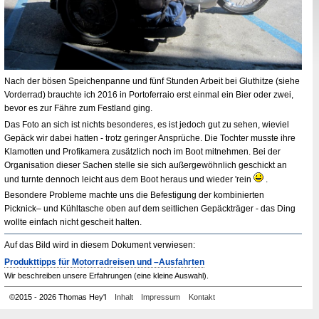
Nach der bösen Speichenpanne und fünf Stunden Arbeit bei Gluthitze (siehe
Vorderrad) brauchte ich 2016 in Portoferraio erst einmal ein Bier oder zwei,
bevor es zur Fähre zum Festland ging.
Das Foto an sich ist nichts besonderes, es ist jedoch gut zu sehen, wieviel
Gepäck wir dabei hatten - trotz geringer Ansprüche. Die Tochter musste ihre
Klamotten und Profikamera zusätzlich noch im Boot mitnehmen. Bei der
Organisation dieser Sachen stelle sie sich außergewöhnlich geschickt an
(Symbol:
und turnte dennoch leicht aus dem Boot heraus und wieder 'rein
.
grinsen)
Besondere Probleme machte uns die Befestigung der kombinierten
Picknick– und Kühltasche oben auf dem seitlichen Gepäckträger - das Ding
wollte einfach nicht gescheit halten.
Auf das Bild wird in diesem Dokument verwiesen:
Produkttipps für Motorradreisen und –Ausfahrten
Wir beschreiben unsere Erfahrungen (eine kleine Auswahl).
©
2015 - 2026 Thomas Hey'l
Inhalt
Impressum
Kontakt