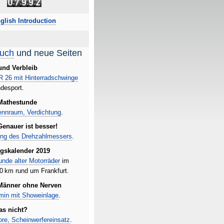
glish Introduction
uch
und neue Seiten
und Verbleib
R
26 mit Hinterrad­schwinge
ndesport.
Mathestunde
ennraum, Verdichtung
.
Genauer ist besser!
rung des Drehzahlmessers
.
ngskalender 2019
unde alter Motorräder
im
30
km
rund um Frankfurt.
Männer ohne Nerven
min mit
Show
einlage
.
as nicht?
tore, Scheinwerfereinsatz
.