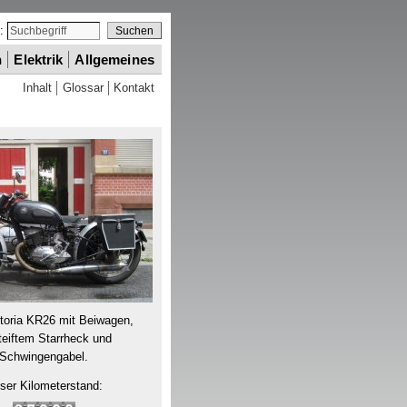
e:
n
Elektrik
Allgemeines
Inhalt
Glossar
Kontakt
toria
KR
26 mit Beiwagen,
teiftem Starrheck und
Schwingengabel.
ser Kilometerstand: