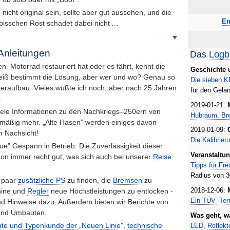
icht original sein, sollte aber gut aussehen, und die
En
bisschen Rost schadet dabei nicht …
Weiter
nach
unten
Anleitungen
Das
Logb
n–Motorrad restauriert hat oder es fährt, kennt die
Geschichte 
eiß bestimmt die Lösung, aber wer und wo? Genau so
Die sieben
K
eraufbau. Vieles wußte ich noch, aber nach 25 Jahren
für den Gelä
.
2019-01-21:
viele Informationen zu den Nachkriegs–250ern von
Hubraum, Br
elmäßig mehr. „Alte Hasen” werden einiges davon
2019-01-09:
m Nachsicht!
Die Kalibrie
ue” Gespann in Betrieb. Die Zuverlässigkeit dieser
Veranstaltu
hon immer recht gut, was sich auch bei unserer
Reise
Tipps für Fre
Radius von 
n paar
zusätzliche
PS
zu finden, die
Bremsen
zu
2018-12-06:
hine und
Regler
neue Höchstleistungen zu entlocken -
Ein
TÜV
–Ter
 und Hinweise dazu. Außerdem bieten wir Berichte von
 und Umbauten.
Was geht, w
LED
, Reflek
te und Typenkunde der „Neuen Linie”
,
technische