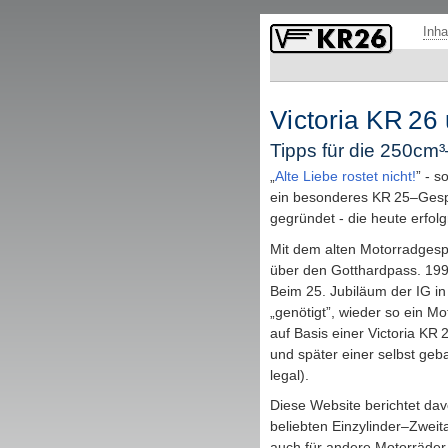
Fußzeile mit Links zu übergeordneten Seiten und Funktionen.
Inha
Victoria
KR
26
Tipps für die 250
cm³
„
Alte Liebe rostet nicht!
” - s
ein besonderes
KR
25–Gespa
gegründet - die heute erfolgr
Mit dem alten Motorradgespa
über den Gotthardpass. 199
Beim 25. Jubiläum der
IG
in
„genötigt”, wieder so ein 
auf Basis einer Victoria
KR
2
und später einer selbst ge
legal).
Diese
Website
berichtet dav
beliebten Einzylinder–Zweita
auch für andere Motorräder,