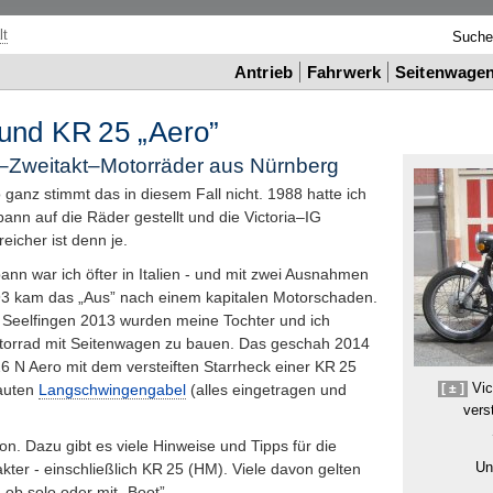
lt
Such
Antrieb
Fahrwerk
Seitenwage
 und
KR
25 „Aero”
–Zweitakt–Motorräder aus Nürnberg
o ganz stimmt das in diesem Fall nicht. 1988 hatte ich
nn auf die Räder gestellt und die Victoria–
IG
eicher ist denn je.
nn war ich öfter in Italien - und mit zwei Ausnahmen
3 kam das „Aus” nach einem kapitalen Motorschaden.
 Seelfingen 2013 wurden meine Tochter und ich
Motorrad mit Seitenwagen zu bauen. Das geschah 2014
6 N Aero mit dem versteiften Starrheck einer
KR
25
Vic
[ ± ]
bauten
Langschwingengabel
(alles eingetragen und
vers
on. Dazu gibt es viele Hinweise und Tipps für die
Un
kter - einschließlich
KR
25 (
HM
). Viele davon gelten
 ob solo oder mit „Boot”.