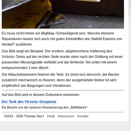
Es muss nicht immer ein
MigMag
–Schweißgerät sein. Manche kleinere
Reparaturen lassen sich auch mit guten Klebstoffen wie Stabilit Express von
Henkel
®
ausführen.
Das Bild zeigt ein Beispiel: Die vordere, abgebrochene Halterung des
Victoria–Tanks auf der rechten Seite wurde oben nach der Glättung mit einer
passenden Messingplatte verklebt und der fehlende Teil unten mit einem
entsprechenden 2
mm
–Blech.
Die Wäscheklammern fixieren die Teile. Es lohnt sich dennoch, die Bleche
zusätzlich mechanisch zu fixieren, denn der ausgehärtete Kleber ist sehr
empfindlich bei Biegungen und Vibrationen.
Auf das Bild wird in diesem Dokument verwiesen:
Der Tank des Victoria–Gespanns
Ein Bericht von der äußeren Restaurierung des „Büffeltanks”.
©
2015 - 2026 Thomas Hey'l
Inhalt
Impressum
Kontakt