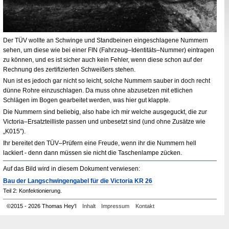
Der TÜV wollte an Schwinge und Standbeinen eingeschlagene Nummern
sehen, um diese wie bei einer
FIN
(Fahrzeug–Identitäts–Nummer) eintragen
zu können, und es ist sicher auch kein Fehler, wenn diese schon auf der
Rechnung des zertifizierten Schweißers stehen.
Nun ist es jedoch gar nicht so leicht, solche Nummern sauber in doch recht
dünne Rohre einzuschlagen. Da muss ohne abzusetzen mit etlichen
Schlägen im Bogen gearbeitet werden, was hier gut klappte.
Die Nummern sind beliebig, also habe ich mir welche ausgeguckt, die zur
Victoria–Ersatzteilliste passen und unbesetzt sind (und ohne Zusätze wie
„K015”).
Ihr bereitet den TÜV–Prüfern eine Freude, wenn ihr die Nummern hell
lackiert - denn dann müssen sie nicht die Taschenlampe zücken.
Auf das Bild wird in diesem Dokument verwiesen:
Bau der Langschwingengabel für die Victoria
KR
26
Teil 2: Konfektionierung.
©
2015 - 2026 Thomas Hey'l
Inhalt
Impressum
Kontakt