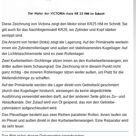
Diese Zeichnung von Victoria zeigt den Motor einer
KR
25
HM
im Schnitt. Sie
gilt auch für das Nachfolgemodell
KR
26, wo Zylinder und Kopf stärker
verrippt sind.
Die Ansicht von hinten (links) zeigt die Lagerung. Auf der Primärseite werkeln
innen ein Zylinderrollenlager und außen ein stabilisierendes Kugellager. Auf
der Lichtmaschinenseite sind es zwei Rollenlager.
Zwei Kurbelwellen–Dichtringe sitzen innen an den Kurbelwellenwangen, ein
dritter außen beim Schwungrad. Die Zeichnung ist in diesem Punkt nicht
ganz richtig - die inneren Rollenlager sitzen weiter außen, um Platz für die
Wellendichtringe zu schaffen.
Auf der Primärseite werden die Lager direkt vom Getriebeöl geschmiert
(durch das Kugellager hindurch, weswegen da keine abgedichtete
Ausführung verwendet werden darf), auf der anderen Seite gibt es Zu– und
Ablaufkanäle. Der Zulauf wird von Öl gespeist, das von den Getriebe­
zahnrädern aufgeschleudert wird.
Das Pleuellager besteht aus zwei Reihen paralleler Rollen. Innen laufen sie
im Pleuel und außen direkt in den Kurbelwellenwangen. Eine Reparatur wird
da sehr teuer.
Das Bild ist bei diesen Dokumenten eingebunden: