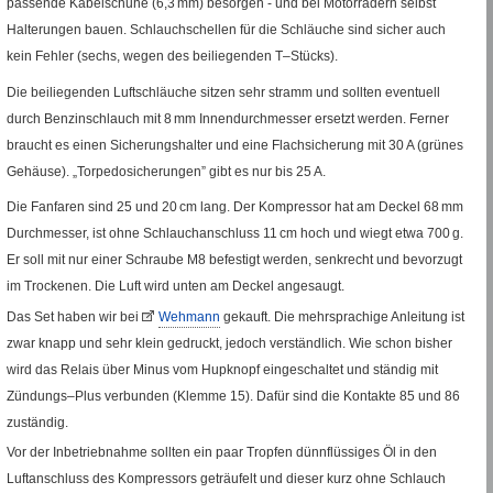
passende Kabelschuhe (6,3
mm
) besorgen - und bei Motorrädern selbst
Halterungen bauen. Schlauchschellen für die Schläuche sind sicher auch
kein Fehler (sechs, wegen des beiliegenden T–Stücks).
Die beiliegenden Luftschläuche sitzen sehr stramm und sollten eventuell
durch Benzinschlauch mit 8
mm
Innendurchmesser ersetzt werden. Ferner
braucht es einen Sicherungshalter und eine Flachsicherung mit 30
A
(grünes
Gehäuse). „Torpedosicherungen” gibt es nur bis 25
A
.
Die Fanfaren sind 25 und 20
cm
lang. Der Kompressor hat am Deckel
68
mm
Durchmesser, ist ohne Schlauchanschluss 11
cm
hoch und wiegt etwa 700
g
.
Er soll mit nur einer Schraube
M8
befestigt werden, senkrecht und bevorzugt
im Trockenen. Die Luft wird unten am Deckel angesaugt.
Das
Set
haben wir bei
Wehmann
gekauft. Die mehrsprachige Anleitung ist
(Link:
zwar knapp und sehr klein gedruckt, jedoch verständlich. Wie schon bisher
fremde
wird das
Relais
über Minus vom Hupknopf eingeschaltet und ständig mit
Seite)
Zündungs–Plus verbunden (Klemme 15). Dafür sind die Kontakte 85 und 86
zuständig.
Vor der Inbetriebnahme sollten ein paar Tropfen dünnflüssiges Öl in den
Luftanschluss des Kompressors geträufelt und dieser kurz ohne Schlauch