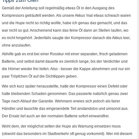
Tipps zum Ölen
unten
Gemäß der Anleitung soll regelmäßig etwas Öl in den Ausgang des
Kompressors geträufelt werden. Als unsere Akkus 'mal etwas schwach waren
und die Hupe nicht so richtig wollte, habe ich genau das gemacht, und das
war nicht so gut. Anscheinend kann das feine Öl dann an Stellen laufen, wo
es nicht hingehört. Jedenfalls saugte der Kompressor danach die Akkus leer,
ohne anzulaufen.
Abhilfe gab es erst bei einer Rosskur mit einer separaten, frisch geladenen
Batterie, und selbst damit dauerte es ziemlich lange, bis der Verdichter und
die Hörner wieder frei liefen. Also - besser die Kappe abnehmen und nur ein
paar Tröpfchen Öl auf die Dichtlippen geben.
Wie sich kurz später herausstellte, hatte der Kompressor einen Defekt oder
hatte bleibenden Schaden genommen. Das passierte natürlich genau zwei
Tage nach Ablauf der Garantie. Wehmann erwies sich jedoch als fairer
Händler und tauschte das eingesendete Teil anstandslos und umsonst aus.
Der Ersatz lief auch an der normalen Batterie sofort einwandfrei.
Wohl dem, der möglichst selten die Hupe als Warnung einsetzen muss
(obwohl das besonders im Stadtverkehr oft genug vorkommt). Wer mit diesem