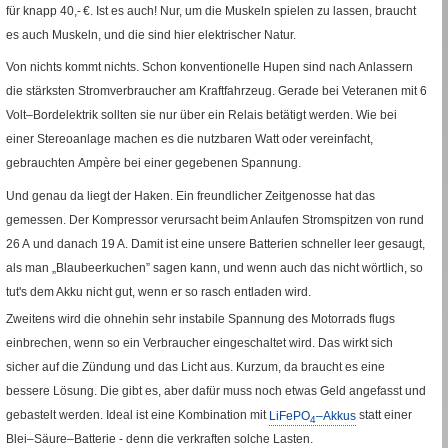
für knapp 40,- €. Ist es auch! Nur, um die Muskeln spielen zu lassen, braucht
es auch Muskeln, und die sind hier elektrischer Natur.
Von nichts kommt nichts. Schon konventionelle Hupen sind nach Anlassern
die stärksten Stromverbraucher am Kraftfahrzeug. Gerade bei Veteranen mit 6
Volt–Bordelektrik sollten sie nur über ein Relais betätigt werden. Wie bei
einer Stereoanlage machen es die nutzbaren Watt oder vereinfacht,
gebrauchten
Ampère
bei einer gegebenen Spannung.
Und genau da liegt der Haken. Ein freundlicher Zeitgenosse hat das
gemessen. Der Kompressor verursacht beim Anlaufen Stromspitzen von rund
26
A
und danach 19
A
. Damit ist eine unsere Batterien schneller leer gesaugt,
als man „Blaubeerkuchen” sagen kann, und wenn auch das nicht wörtlich, so
tut's dem Akku nicht gut, wenn er so rasch entladen wird.
Zweitens wird die ohnehin sehr instabile Spannung des Motorrads flugs
einbrechen, wenn so ein Verbraucher eingeschaltet wird. Das wirkt sich
sicher auf die Zündung und das Licht aus. Kurzum, da braucht es eine
bessere Lösung. Die gibt es, aber dafür muss noch etwas Geld angefasst und
gebastelt werden. Ideal ist eine Kombination mit
LiFePO
–Akkus
statt einer
4
Blei–Säure–Batterie - denn die verkraften solche Lasten.