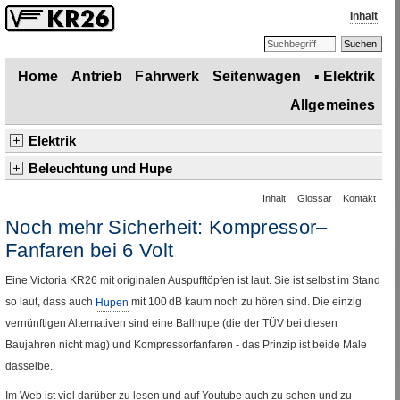
Inhalt
Home
Antrieb
Fahrwerk
Seitenwagen
▪
Elektrik
Allgemeines
Elektrik
Übersicht
Lichtmaschine
Regler
Batterie
Zündung
Schalter
Beleuchtung und Hupe
Übersicht
Blinker
LED
–Soffitten
Tagfahrleuchten
▪
Beleuchtung und Hupe
Extras
Verkabelung
Inhalt
Glossar
Kontakt
▪
Kompressor–Fanfaren (6
V
)
Seitliche Reflektoren
Noch mehr Sicherheit: Kompressor–
Fanfaren bei 6 Volt
Eine Victoria
KR
26 mit originalen Auspufftöpfen ist laut. Sie ist selbst im Stand
so laut, dass auch
Hupen
mit 100
dB
kaum noch zu hören sind. Die einzig
vernünftigen Alternativen sind eine Ballhupe (die der
TÜV
bei diesen
Baujahren nicht mag) und Kompressorfanfaren - das Prinzip ist beide Male
dasselbe.
Im
Web
ist viel darüber zu lesen und auf
Youtube
auch zu sehen und zu