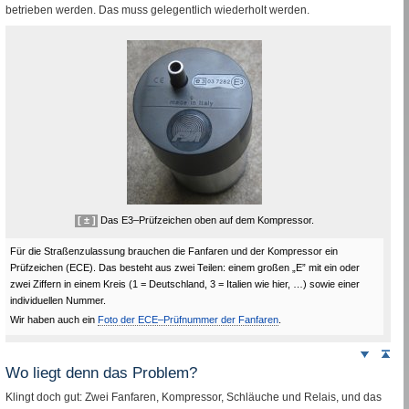
betrieben werden. Das muss gelegentlich wiederholt werden.
[ ± ]
Das E3–Prüfzeichen oben auf dem Kompressor.
Für die Straßenzulassung brauchen die Fanfaren und der Kompressor ein
Prüfzeichen (
ECE
). Das besteht aus zwei Teilen: einem großen „E” mit ein oder
zwei Ziffern in einem Kreis (1 = Deutschland, 3 = Italien wie hier, …) sowie einer
individuellen Nummer.
Wir haben auch ein
Foto der
ECE
–Prüfnummer der Fanfaren
.
Weiter
Sei
nach
Wo liegt denn das Problem?
unten
Klingt doch gut: Zwei Fanfaren, Kompressor, Schläuche und
Relais
, und das