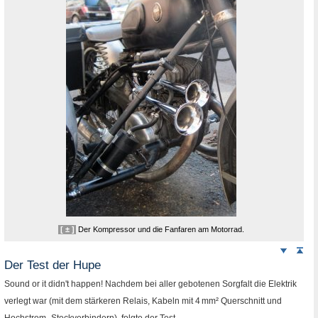
[ ± ]
Der Kompressor und die Fanfaren am Motorrad.
Weiter
Sei
nach
Der Test der Hupe
unten
Sound or it didn't happen
! Nachdem bei aller gebotenen Sorgfalt die Elektrik
verlegt war (mit dem stärkeren
Relais
, Kabeln mit 4
mm²
Querschnitt und
Hochstrom–Steckverbindern), folgte der Test.