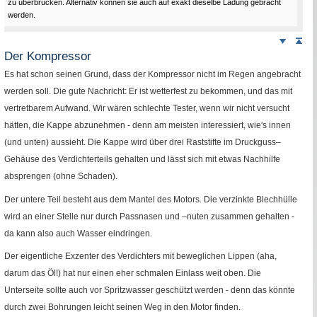
zu überbrücken. Alternativ können sie auch auf exakt dieselbe Ladung gebracht
werden.
Weiter
Sei
nach
Der Kompressor
unten
Es hat schon seinen Grund, dass der Kompressor nicht im Regen angebracht
werden soll. Die gute Nachricht: Er ist wetterfest zu bekommen, und das mit
vertretbarem Aufwand. Wir wären schlechte Tester, wenn wir nicht versucht
hätten, die Kappe abzunehmen - denn am meisten interessiert, wie's innen
(und unten) aussieht. Die Kappe wird über drei Raststifte im Druckguss–
Gehäuse des Verdichterteils gehalten und lässt sich mit etwas Nachhilfe
absprengen (ohne Schaden).
Der untere Teil besteht aus dem Mantel des Motors. Die verzinkte Blechhülle
wird an einer Stelle nur durch Passnasen und –nuten zusammen gehalten -
da kann also auch Wasser eindringen.
Der eigentliche Exzenter des Verdichters mit beweglichen Lippen (aha,
darum das Öl!) hat nur einen eher schmalen Einlass weit oben. Die
Unterseite sollte auch vor Spritzwasser geschützt werden - denn das könnte
durch zwei Bohrungen leicht seinen Weg in den Motor finden.