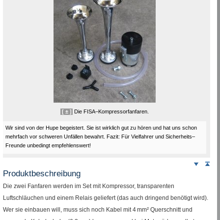
[ ± ]
Die FISA–Kompressorfanfaren.
Wir sind von der Hupe begeistert. Sie ist wirklich gut zu hören und hat uns schon
mehrfach vor schweren Unfällen bewahrt. Fazit: Für Vielfahrer und Sicherheits–
Freunde unbedingt empfehlenswert!
Weiter
Sei
nach
Produktbeschreibung
unten
Die zwei Fanfaren werden im
Set
mit Kompressor, transparenten
Luftschläuchen und einem
Relais
geliefert (das auch dringend benötigt wird).
Wer sie einbauen will, muss sich noch Kabel mit 4
mm²
Querschnitt und