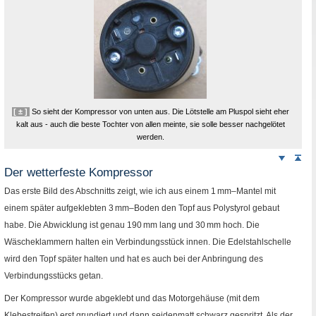
[ ± ]
So sieht der Kompressor von unten aus. Die Lötstelle am Pluspol sieht eher
kalt aus - auch die beste Tochter von allen meinte, sie solle besser nachgelötet
werden.
Weiter
Sei
nach
Der wetterfeste Kompressor
unten
Das erste Bild des Abschnitts zeigt, wie ich aus einem 1
mm
–Mantel mit
einem später aufgeklebten 3
mm
–Boden den Topf aus Polystyrol gebaut
habe. Die Abwicklung ist genau 190
mm
lang und 30
mm
hoch. Die
Wäscheklammern halten ein Verbindungsstück innen. Die Edelstahlschelle
wird den Topf später halten und hat es auch bei der Anbringung des
Verbindungsstücks getan.
Der Kompressor wurde abgeklebt und das Motorgehäuse (mit dem
Klebestreifen) erst grundiert und dann seidenmatt schwarz gespritzt. Als der