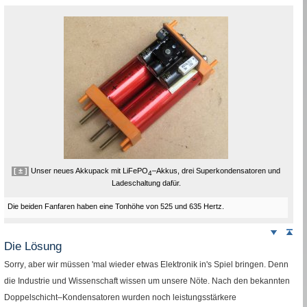
[ ± ]
Unser neues Akkupack mit LiFePO
–Akkus, drei Superkondensatoren und
4
Ladeschaltung dafür.
Die beiden Fanfaren haben eine Tonhöhe von 525 und 635 Hertz.
Weiter
Sei
nach
Die Lösung
unten
Sorry
, aber wir müssen 'mal wieder etwas Elektronik in's Spiel bringen. Denn
die Industrie und Wissenschaft wissen um unsere Nöte. Nach den bekannten
Doppelschicht–Kondensatoren wurden noch leistungsstärkere