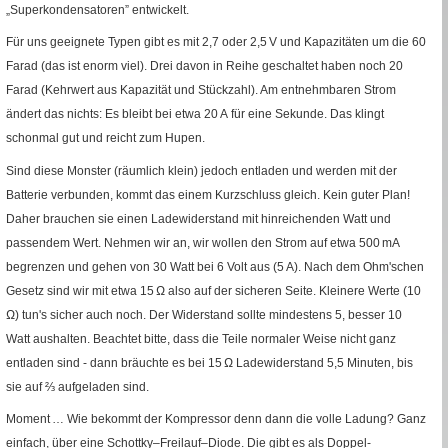
„Superkondensatoren” entwickelt.
Für uns geeignete Typen gibt es mit 2,7 oder 2,5
V
und Kapazitäten um die 60
Farad (das ist enorm viel). Drei davon in Reihe geschaltet haben noch 20
Farad (Kehrwert aus Kapazität und Stückzahl). Am entnehm­baren Strom
ändert das nichts: Es bleibt bei etwa 20
A
für eine Sekunde. Das klingt
schonmal gut und reicht zum Hupen.
Sind diese Monster (räumlich klein) jedoch entladen und werden mit der
Batterie verbunden, kommt das einem Kurzschluss gleich. Kein guter Plan!
Daher brauchen sie einen Ladewiderstand mit hinreichenden Watt und
passendem Wert. Nehmen wir an, wir wollen den Strom auf etwa
500
mA
begrenzen und gehen von 30 Watt bei 6 Volt aus (5
A
). Nach dem Ohm'schen
Gesetz sind wir mit etwa 15
Ω
also auf der sicheren Seite. Kleinere Werte (10
Ω
) tun's sicher auch noch. Der Widerstand sollte mindestens 5, besser 10
Watt aushalten. Beachtet bitte, dass die Teile normaler Weise nicht ganz
entladen sind - dann bräuchte es bei 15
Ω
Ladewiderstand 5,5 Minuten, bis
sie auf ⅔ aufgeladen sind.
Moment … Wie bekommt der Kompressor denn dann die volle Ladung? Ganz
einfach, über eine Schottky–Freilauf–Diode. Die gibt es als Doppel­