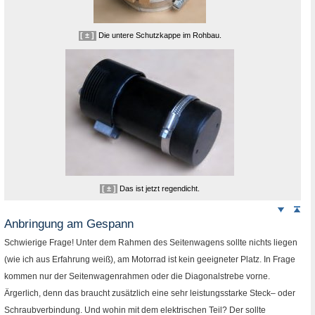
[ ± ]
Die untere Schutzkappe im Rohbau.
[ ± ]
Das ist jetzt regendicht.
Weiter
Sei
nach
Anbringung am Gespann
unten
Schwierige Frage! Unter dem Rahmen des Seitenwagens sollte nichts liegen
(wie ich aus Erfahrung weiß), am Motorrad ist kein geeigneter Platz. In Frage
kommen nur der Seitenwagenrahmen oder die Diagonalstrebe vorne.
Ärgerlich, denn das braucht zusätzlich eine sehr leistungsstarke Steck– oder
Schraubverbindung. Und wohin mit dem elektrischen Teil? Der sollte