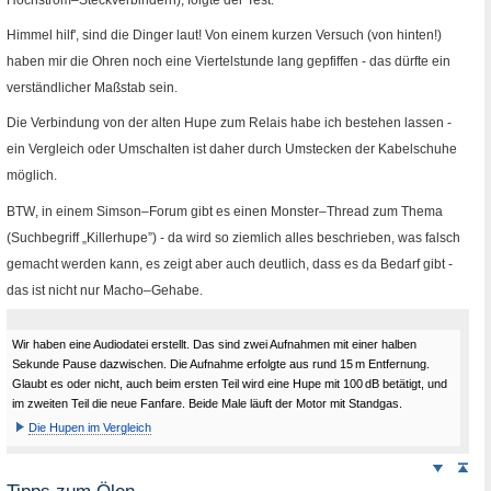
Himmel hilf', sind die Dinger laut! Von einem kurzen Versuch (von hinten!)
haben mir die Ohren noch eine Viertelstunde lang gepfiffen - das dürfte ein
verständlicher Maßstab sein.
Die Verbindung von der alten Hupe zum Relais habe ich bestehen lassen -
ein Vergleich oder Umschalten ist daher durch Umstecken der Kabelschuhe
möglich.
BTW
, in einem Simson–Forum gibt es einen Monster–
Thread
zum Thema
(Suchbegriff „Killerhupe”) - da wird so ziemlich alles beschrieben, was falsch
gemacht werden kann, es zeigt aber auch deutlich, dass es da Bedarf gibt -
das ist nicht nur Macho–Gehabe.
Wir haben eine Audiodatei erstellt. Das sind zwei Aufnahmen mit einer halben
Sekunde Pause dazwischen. Die Aufnahme erfolgte aus rund 15
m
Entfernung.
Glaubt es oder nicht, auch beim ersten Teil wird eine Hupe mit 100
dB
betätigt, und
im zweiten Teil die neue Fanfare. Beide Male läuft der Motor mit Standgas.
Die Hupen im Vergleich
Weiter
Sei
nach