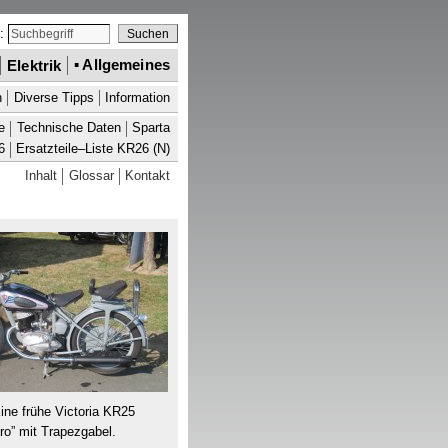
e:
Elektrik
▪
Allgemeines
h
Diverse Tipps
Information
e
Technische Daten
Sparta
6
Ersatzteile–Liste
KR
26 (N)
Inhalt
Glossar
Kontakt
ine frühe Victoria
KR
25
ro” mit Trapezgabel
.