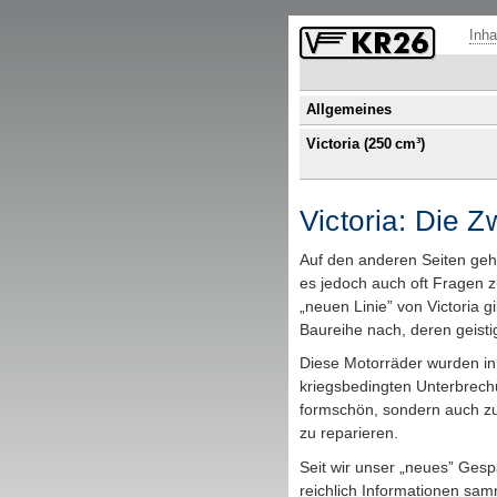
Fußzeile mit Links zu übergeordneten Seiten und Funktionen.
Inha
Allgemeines
Victoria (250
cm³
)
Victoria: Die 
Auf den anderen Seiten geh
es jedoch auch oft Fragen 
„neuen Linie” von Victoria g
Baureihe nach, deren geisti
Diese Motorräder wurden in
kriegsbedingten Unterbrechun
formschön, sondern auch zuv
zu reparieren.
Seit wir unser „neues” Ges
reichlich Informationen samm