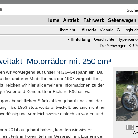
lt
Such
Home
Antrieb
Fahrwerk
Seitenwagen
Übersicht
▪
Victoria
Victoria–
IG
Logbuc
▪
Einleitung
Geschichte / Typenkund
Die Schwingen–
KR
2
Zweitakt–Motorräder mit 250
cm³
en wir vorwiegend auf unser
KR
26–Gespann ein. Da
zu den anderen Modellen aus der 1937 vorgestellten,
ibt, reichen wir hier allgemeinere Informationen zu der
ger Vater und Konstrukteur Richard Küchen war.
 ganz beachtlichen Stückzahlen gebaut und - mit der
g - bis 1953 stets weiterentwickelt. Sie sind nicht nur
erlässig und vergleichs­weise einfach zu warten und
E
[ ± ]
pann 2014 aufgebaut haben, konnten wir wieder
„Ae
eln, teils in Foren, teils im Gespräch mit Eignern der