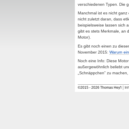
verschiedenen Typen. Die ge
Manchmal ist es nicht ganz e
nicht zuletzt daran, dass et
beispielsweise lassen sich 
gibt es stets Merkmale, an 
Motor).
Es gibt noch einen zu die
November 2015:
Warum eine
Noch eine Info: Diese Moto
außergewöhnlich beliebt und
„Schnäppchen” zu machen, is
©
2015 - 2026 Thomas Hey'l
Inh