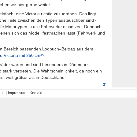
ben wir hier gerne weiter.
infach, eine Victoria richtig zuzuordnen. Das liegt
liche Teile zwischen den Typen aus­tauschbar sind -
alle Motortypen in alle Fahrwerke einsetzen. Dennoch
denen sich das Modell festmachen lässt (Fahrwerk und
sem Bereich passenden Logbuch–Beitrag aus dem
 Victoria mit 250
cm³
?
rräder waren und sind besonders in Dänemark
 stark vertreten. Die Wahrscheinlichkeit, da noch ein
t weit größer als in Deutschland.
Seitenanfang
alt
Impressum
Kontakt