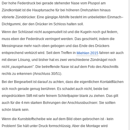
Der hohe Federdruck bei gerade stehender Nase vom Pluspol am
Zündkontakt ist die Hauptursache für bei höheren Drehzahlen hinaus
vibrierte Zünddrücker. Eine gängige Abhilfe besteht im unbeliebten Einmach–
Dichtgummi, der den Drücker im Schloss halten soll.
Wenn der Schlüssel nicht ausgenudelt ist und die Kugeln noch gut federn,
muss eben der Federdruck verringert werden. Das geschieht, indem die
Messingnase mehr nach oben gebogen und das Ende des Drückers
entsprechend verkürzt wird. Seit dem Treffen in
Miehlen 2015
fahren wir auch
mit dieser Lösung, und bisher hat es zwei verschiedene Zündnägel noch
nicht „rausgehauen”. Die betreffende Nase ist auf dem Foto des Abschnitts
rechts zu erkennen (Anschluss 30/51).
Bei der Biegearbeit ist darauf zu achten, dass die eigentlichen Kontakt­flächen
sich noch gerade genug berühren. Es schadet auch nicht, beide bei
eingedrücktem Stift mit sehr feinem Schleifpapier blank zu ziehen. Das gilt
auch für die 4
mm
starken Bohrungen der Anschlussbuchsen: Sie sollten
schön blank sein.
Wenn die Kunststoffscheibe wie auf dem Bild oben gebrochen ist - kein
Problem! Sie hält unter Druck formschlüssig. Aber die Montage wird