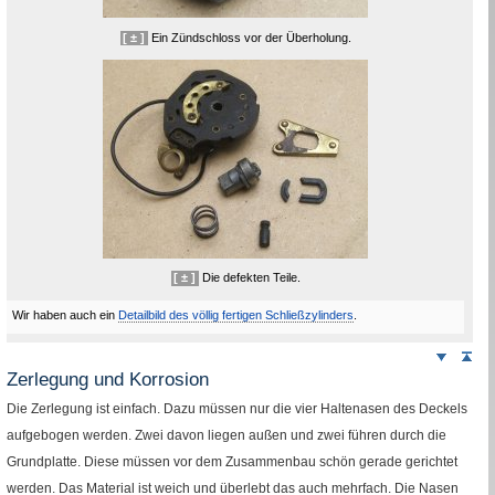
[ ± ]
Ein Zündschloss vor der Überholung.
[ ± ]
Die defekten Teile.
Wir haben auch ein
Detail
bild des völlig fertigen Schließzylinders
.
Weiter
Sei
nach
Zerlegung und Korrosion
unten
Die Zerlegung ist einfach. Dazu müssen nur die vier Haltenasen des Deckels
aufgebogen werden. Zwei davon liegen außen und zwei führen durch die
Grundplatte. Diese müssen vor dem Zusammenbau schön gerade gerichtet
werden. Das Material ist weich und überlebt das auch mehrfach. Die Nasen