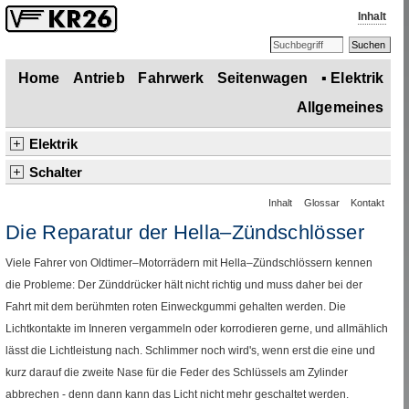
Inhalt
Home
Antrieb
Fahrwerk
Seitenwagen
▪
Elektrik
Allgemeines
Elektrik
Übersicht
Lichtmaschine
Regler
Batterie
Zündung
▪
Schalter
Schalter
Übersicht
▪
Reparaturtipps: Hella–Kombischlösser
Beleuchtung und Hupe
Extras
Verkabelung
Inhalt
Glossar
Kontakt
Abblend– und Hupenschalter
Alternative Schalter
Die Reparatur der Hella–Zündschlösser
Viele Fahrer von
Oldtimer
–Motorrädern mit Hella–Zündschlössern kennen
die Probleme: Der Zünddrücker hält nicht richtig und muss daher bei der
Fahrt mit dem berühmten roten Einweckgummi gehalten werden. Die
Lichtkontakte im Inneren vergammeln oder korrodieren gerne, und allmählich
lässt die Lichtleistung nach. Schlimmer noch wird's, wenn erst die eine und
kurz darauf die zweite Nase für die Feder des Schlüssels am Zylinder
abbrechen - denn dann kann das Licht nicht mehr geschaltet werden.