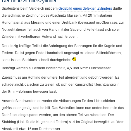
Der neue Schließzylinder
unten
Spätestens beim Vergleich mit dem
Großbild eines defekten Zylinders
dürfte
die technische Zeichnung des Abschnitts klar sein. Mit 20
mm
starkem
Rundmaterial aus Messing und einer Drehbank (bevorzugt mit Oberfräse, zur
Not geht dieser Teil auch von Hand mit der Säge und Feile) lässt sich so ein
Zylinder mit vertretbarem Aufwand nachfertigen.
Der einzig knifflige Teil ist die Anbringung der Bohrungen für die Kugeln und
Federn. Da ist gegen Ende Handarbeit angesagt mit einem Stiftenklöbchen,
sonst ist das Sackloch schnell durchgebohrt
.
(Symbol:
zwinkern)
Benötigt werden außerdem Bohrer mit 2, 4,5 und 6
mm
Durchmesser.
Zuerst muss am Rohling der untere Teil überdreht und gebohrt werden. Es
schadet nicht, da schon zu testen, ob sich der Kunststoffstift leicht­gängig in
der 6
mm
–Bohrung bewegen lässt.
Anschließend werden entweder die Abflachungen für den Lichtschieber
gefräst oder gesägt und befeilt. Das Werkstück kann nun andersherum in das
Drehfutter eingespannt werden, um den oberen Teil vorzubereiten. Der
Stahlring (Halt für die Kugeln und Federn) sitzt im Original beweglich auf dem
Absatz mit etwa 16
mm
Durchmesser.