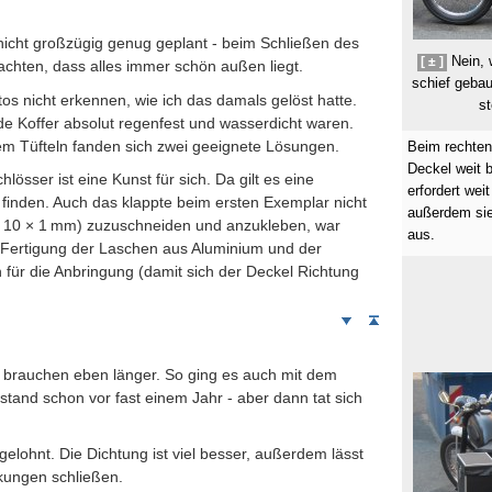
icht großzügig genug geplant - beim Schließen des
Nein, 
[ ± ]
chten, dass alles immer schön außen liegt.
schief gebau
tos nicht erkennen, wie ich das damals gelöst hatte.
st
de Koffer absolut regenfest und wasserdicht waren.
m Tüfteln fanden sich zwei geeignete Lösungen.
Beim rechten
Deckel weit b
össer ist eine Kunst für sich. Da gilt es eine
erfordert weit
finden. Auch das klappte beim ersten Exemplar nicht
außerdem sie
× 10 × 1
mm
) zuzuschneiden und anzukleben, war
aus.
e Fertigung der Laschen aus Aluminium und der
 für die Anbringung (damit sich der Deckel Richtung
Weiter
Seitenanfang
nach
unten
brauchen eben länger. So ging es auch mit dem
stand schon vor fast einem Jahr - aber dann tat sich
elohnt. Die Dichtung ist viel besser, außerdem lässt
kungen schließen.