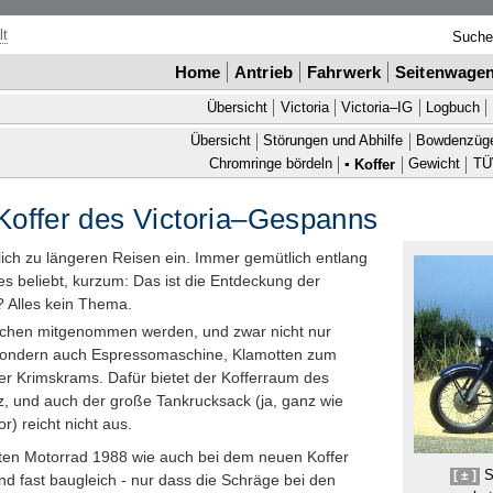
lt
Such
Home
Antrieb
Fahrwerk
Seitenwage
Übersicht
Victoria
Victoria–
IG
Logbuch
Übersicht
Störungen und Abhilfe
Bowden
züg
Chromringe bördeln
▪
Koffer
Gewicht
TÜ
offer des Victoria–Gespanns
lich zu längeren Reisen ein. Immer gemütlich entlang
es beliebt, kurzum: Das ist die Entdeckung der
? Alles kein Thema.
Sachen mitgenommen werden, und zwar nicht nur
 sondern auch Espressomaschine, Klamotten zum
er Krimskrams. Dafür bietet der Kofferraum des
z, und auch der große Tankrucksack (ja, ganz wie
) reicht nicht aus.
ten Motorrad 1988 wie auch bei dem neuen Koffer
S
[ ± ]
nd fast baugleich - nur dass die Schräge bei den