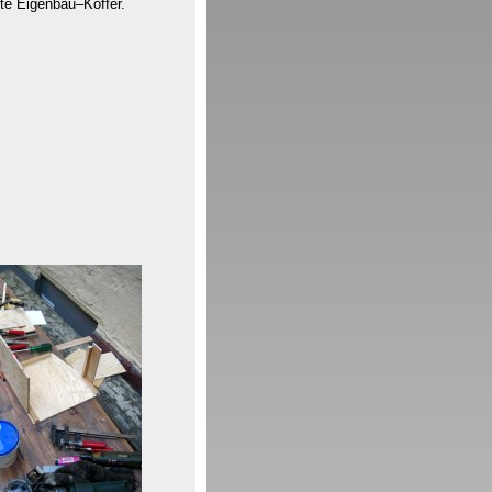
tte Eigenbau–Koffer.