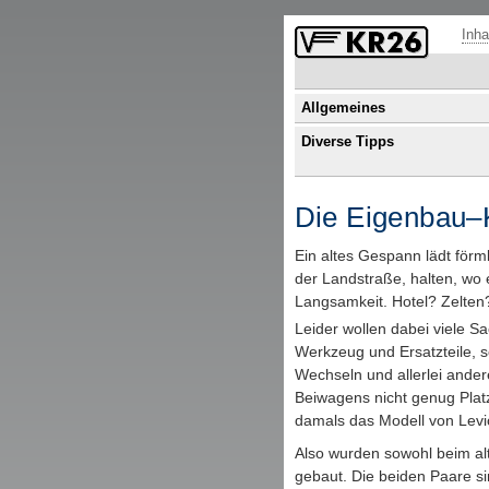
Fußzeile mit Links zu übergeordneten Seiten und Funktionen.
Inha
Allgemeines
Diverse Tipps
Die Eigenbau–K
Ein altes Gespann lädt förm
der Landstraße, halten, wo 
Langsamkeit. Hotel? Zelten
Leider wollen dabei viele 
Werkzeug und Ersatzteile,
Wechseln und allerlei ander
Beiwagens nicht genug Plat
damals das Modell von Levior
Also wurden sowohl beim al
gebaut. Die beiden Paare si