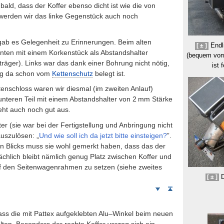
bald, dass der Koffer ebenso dicht ist wie die von
 werden wir das linke Gegenstück auch noch
gab es Gelegenheit zu Erinnerungen. Beim alten
Endli
[ ± ]
nten mit einem Korkenstück als Abstandshalter
(bequem vom
äger). Links war das dank einer Bohrung nicht nötig,
ist 
ung da schon vom
Kettenschutz
belegt ist.
enschloss waren wir diesmal (im zweiten Anlauf)
nteren Teil mit einem Abstandshalter von 2
mm
Stärke
ieht auch noch gut aus.
er (sie war bei der Fertigstellung und Anbringung nicht
auszulösen: „
Und wie soll ich da jetzt bitte einsteigen?
”.
 Blicks muss sie wohl gemerkt haben, dass das der
ächlich bleibt nämlich genug Platz zwischen Koffer und
ol:
f den Seitenwagenrahmen zu setzen (siehe zweites
)
D
[ ± ]
Weiter
Seitenanfang
nach
unten
 dass die mit Pattex aufgeklebten Alu–Winkel beim neuen