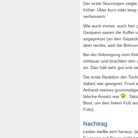
Der erste Sturzregen zeigte 
früher. Über kurz oder lang
verbessern.
Wie auch immer, auch hier 
Gespann waren die Koffer u
angepresst (an den Gepäcktr
aber rechts, weil die Bohr
Bei der Anbringung vom Kist
schlauer und brachten den u
an. Das hält sehr gut und s
Die erste Reaktion der Tocht
dabei) war geeignet, Frust 
Anhand meines grummeligen
falsche Ansatz war
. Tats
(Symb
Boot, um den linken Fuß au
zwinkern
Foto).
Nachtrag
Leider stellte sich heraus,