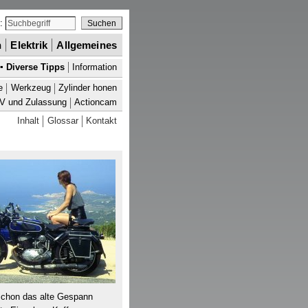
e:
n
Elektrik
Allgemeines
▪
Diverse Tipps
Information
e
Werkzeug
Zylinder honen
V und Zulassung
Actioncam
Inhalt
Glossar
Kontakt
chon das alte Gespann