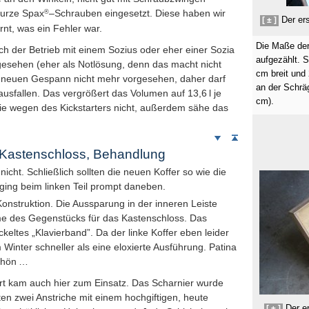
®
kurze Spax
–Schrauben eingesetzt. Diese haben wir
Der ers
[ ± ]
nt, was ein Fehler war.
Die Maße der
h der Betrieb mit einem Sozius oder eher einer Sozia
aufgezählt. S
gesehen (eher als Notlösung, denn das macht nicht
cm
breit und
im neuen Gespann nicht mehr vorgesehen, daher darf
an der Schrä
 ausfallen. Das vergrößert das Volumen auf 13,6
l
je
cm
).
 sie wegen des Kickstarters nicht, außerdem sähe das
Weiter
Seitenanfang
nach
d Kastenschloss, Behandlung
unten
 nicht. Schließlich sollten die neuen Koffer so wie die
 ging beim linken Teil prompt daneben.
Konstruktion. Die Aussparung in der inneren Leiste
me des Gegenstücks für das Kastenschloss. Das
ckeltes „Klavierband”. Da der linke Koffer eben leider
im Winter schneller als eine eloxierte Ausführung. Patina
chön …
nsart kam auch hier zum Einsatz. Das Scharnier wurde
en zwei Anstriche mit einem hoch­giftigen, heute
Der er
[ ± ]