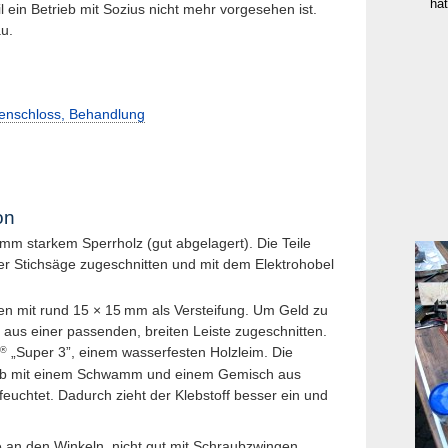
ha
il ein Betrieb mit Sozius nicht mehr vorgesehen ist.
u.
tenschloss, Behandlung
on
mm
starkem Sperrholz (gut abgelagert). Die Teile
er Stichsäge zugeschnitten und mit dem Elektrohobel
en mit rund 15 × 15
mm
als Versteifung. Um Geld zu
t aus einer passenden, breiten Leiste zugeschnitten.
®
„Super 3”, einem wasser­festen Holzleim. Die
rab mit einem Schwamm und einem Gemisch aus
euchtet. Dadurch zieht der Klebstoff besser ein und
e an den Winkeln, nicht gut mit Schraub­zwingen