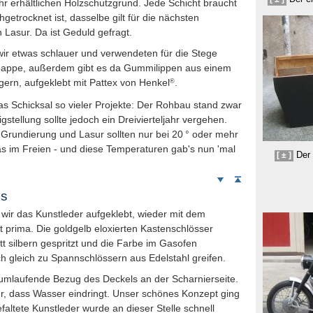
hr erhältlichen Holzschutz­grund. Jede Schicht braucht
­getrocknet ist, dasselbe gilt für die nächsten
n Lasur. Da ist Geduld gefragt.
wir etwas schlauer und verwendeten für die Stege
spappe, außerdem gibt es da Gummi­lippen aus einem
®
gern, aufgeklebt mit Pattex von Henkel
.
das Schicksal so vieler Projekte: Der Rohbau stand zwar
gstellung sollte jedoch ein Dreivierteljahr vergehen.
 Grundierung und Lasur sollten nur bei 20
°
oder mehr
s im Freien - und diese Temperaturen gab's nun 'mal
Der 
[ ± ]
Weiter
Seitenanfang
nach
ls
unten
wir das Kunstleder aufgeklebt, wieder mit dem
 prima. Die goldgelb eloxierten Kasten­schlösser
tt silbern gespritzt und die Farbe im Gasofen
h gleich zu Spannschlössern aus Edelstahl greifen.
 umlaufende Bezug des Deckels an der Scharnierseite.
r, dass Wasser eindringt. Unser schönes Konzept ging
 gefaltete Kunstleder wurde an dieser Stelle schnell